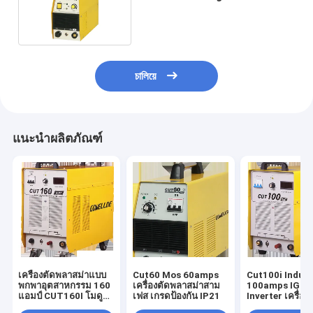
Inverter AC110V / 220V
চালিয়ে
แนะนำผลิตภัณฑ์
เครื่องตัดพลาสม่าแบบ
Cut60 Mos 60amps
Cut100i Indust
พกพาอุตสาหกรรม 160
เครื่องตัดพลาสม่าสาม
100amps IGBT
แอมป์ CUT160I โมดูล
เฟส เกรดป้องกัน IP21
Inverter เครื่อ
IGBT
สม่า AC415V