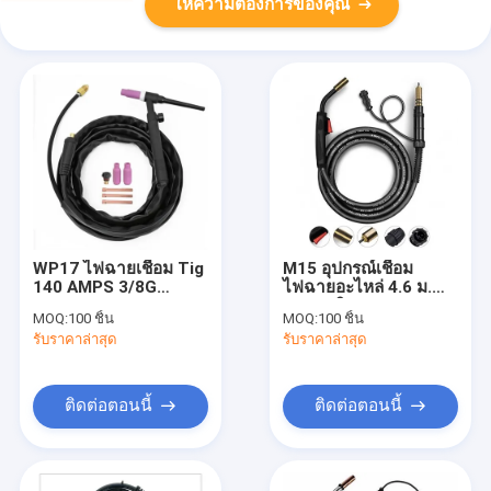
ให้ความต้องการของคุณ
WP17 ไฟฉายเชื่อม Tig
M15 อุปกรณ์เชื่อม
140 AMPS 3/8G
ไฟฉายอะไหล่ 4.6 ม.
Connector
สายเคเบิล 1.2 มม. ลวด
MOQ:
100 ชิ้น
MOQ:
100 ชิ้น
GOWELLDE Weld CE
Dia
รับราคาล่าสุด
รับราคาล่าสุด
ติดต่อตอนนี้
ติดต่อตอนนี้