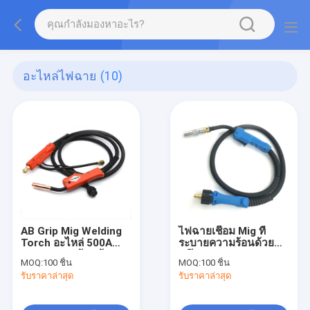
อะไหล่ไฟฉาย
(10)
AB Grip Mig Welding
ไฟฉายเชื่อม Mig ที่
Torch อะไหล่ 500A
ระบายความร้อนด้วย
ระบายความร้อนด้วย
แก๊ส OTC 500A 5m
MOQ:
100 ชิ้น
MOQ:
100 ชิ้น
แก๊ส 1.6mm เส้นผ่าน
อะไหล่ไฟฉาย
รับราคาล่าสุด
รับราคาล่าสุด
ศูนย์กลางลวด