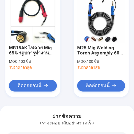
MB15AK ไฟฉาย Mig
M25 Mig Welding
65% รอบการทำงาน
Torch Assembly 60
180A ปืนกลยืดหยุ่น
AMPS เครื่องเชื่อม Mig
MOQ:
100 ชิ้น
MOQ:
100 ชิ้น
GOWELLDE
Euro Torch พร้อมสาย
รับราคาล่าสุด
รับราคาล่าสุด
เคเบิล 3m
ติดต่อตอนนี้
ติดต่อตอนนี้
บ้าน
สินค้า
ฝากข้อความ
เราจะตอบกลับอย่างรวดเร็ว
วิดีโอ