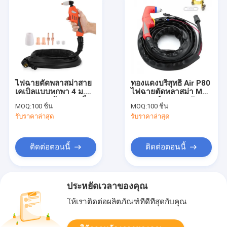
ไฟฉายตัดพลาสม่าสาย
ทองแดงบริสุทธิ์ Air P80
เคเบิลแบบพกพา 4 ม.
ไฟฉายตัดพลาสม่า M12
P31 40A พร้อมหมุดซ็อก
80 แอมป์ 60 มม. ตัด
MOQ:
100 ชิ้น
MOQ:
100 ชิ้น
เก็ต 2 อัน
ความหนาสูงสุด
รับราคาล่าสุด
รับราคาล่าสุด
ติดต่อตอนนี้
ติดต่อตอนนี้
ประหยัดเวลาของคุณ
ให้เราติดต่อผลิตภัณฑ์ที่ดีที่สุดกับคุณ