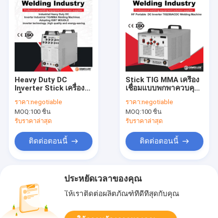
Heavy Duty DC
Stick TIG MMA เครื่อง
Inverter Stick เครื่อง
เชื่อมแบบพกพาควบคุม
เชื่อม TIG MMA IGBT
AC/DC Mosfet
ราคา:
negotiable
ราคา:
negotiable
Moudle Industrial TIG
Inverter Mosfet แบบ
MOQ:
100 ชิ้น
MOQ:
100 ชิ้น
Inverter Welder
พกพาเครื่อง TIG
อุปกรณ์เชื่อม
รับราคาล่าสุด
รับราคาล่าสุด
ติดต่อตอนนี้
ติดต่อตอนนี้
ประหยัดเวลาของคุณ
ให้เราติดต่อผลิตภัณฑ์ที่ดีที่สุดกับคุณ