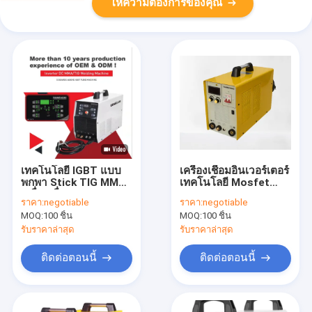
ให้ความต้องการของคุณ
เทคโนโลยี IGBT แบบ
เครื่องเชื่อมอินเวอร์เตอร์
พกพา Stick TIG MMA
เทคโนโลยี Mosfet
เครื่องเชื่อม TIG 200P
แบบพกพา TIG
ราคา:
negotiable
ราคา:
negotiable
Ac/Dc เครื่องเชื่อม TIG
MMA300 เครื่องเชื่อมที่
MOQ:
100 ชิ้น
MOQ:
100 ชิ้น
ความถี่สูงสามารถเชื่อ
มีแรงอาร์คและเครื่อง
มอลูมิเนียม
เชื่อมอาร์ค
รับราคาล่าสุด
รับราคาล่าสุด
ติดต่อตอนนี้
ติดต่อตอนนี้