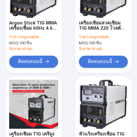
การแสดง VR
เกี่ยวกับเรา
Argon Stick TIG MMA
เครื่องเชื่อมลวดเชื่อม
เครื่องเชื่อม 60Hz 4.6
TIG MMA 220 โวลต์
ทัวร์โรงงาน
KVA Wire Feeder
60% Duty IP21 Stick
ราคา:
negotiable
ราคา:
negotiable
เครื่องเชื่อม
เครื่องเชื่อม
MOQ:
100 ชิ้น
MOQ:
100 ชิ้น
ควบคุมคุณภาพ
รับราคาล่าสุด
รับราคาล่าสุด
ติดต่อเรา
ติดต่อตอนนี้
ติดต่อตอนนี้
ขอใบเสนอราคา
ช่างเชื่อม MIG MMA
ช่างเชื่อม TIG MMA
เครื่องเชื่อม ARC MMA ใช้ในอุตสาหกรรม
เครื่องเชื่อม TIG เครื่อง
หัวแร้งเครื่องเชื่อม TIG