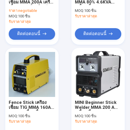
เชื่อม MMA 200A เครื่อง
MMA 80% 4.6KVA
ช่างเชื่อม ARC มือถือ
เชื่อมความถี่สูงสำหรับ
เครื่องเชื่อมแบบพกพา
ราคา:
negotiable
MOQ:
100 ชิ้น
งานบัดกรี
MOQ:
เครื่องตัดพลาสม่าแบบพกพา
100 ชิ้น
รับราคาล่าสุด
รับราคาล่าสุด
เครื่องเชื่อม TIG MMA แบบพัลส์
ติดต่อตอนนี้
ติดต่อตอนนี้
ช่างเชื่อม ARC มินิ
ช่างเชื่อมใช้ในบ้าน
เครื่องเชื่อม MIG แบบพัลส์
อะไหล่ไฟฉาย
หมวกกันน็อคเชื่อมด้วยตนเองมืด
Fence Stick เครื่อง
MINI Beginner Stick
ช่างเชื่อมไฟเบอร์เลเซอร์
เชื่อม TIG MMA 160A
Welder MMA 200 Amp
7.5KG เครื่องเชื่อม
เครื่องเชื่อมแบบแท่ง
MOQ:
100 ชิ้น
MOQ:
100 ชิ้น
ขนาดกะทัดรัด
IP21 GOWELLDE
เครื่องตัดซีเอ็นซี
รับราคาล่าสุด
รับราคาล่าสุด