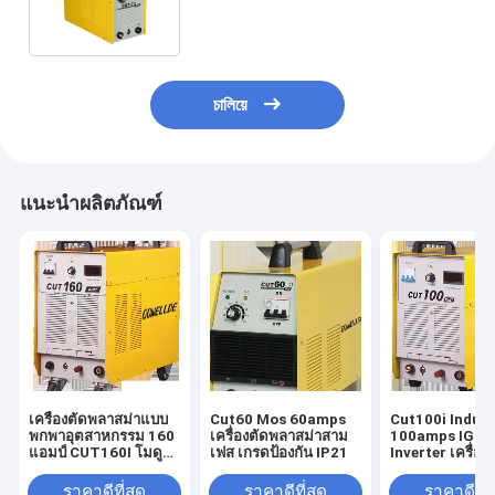
เดียว
চালিয়ে
แนะนำผลิตภัณฑ์
เครื่องตัดพลาสม่าแบบ
Cut60 Mos 60amps
Cut100i Indust
พกพาอุตสาหกรรม 160
เครื่องตัดพลาสม่าสาม
100amps IGBT
แอมป์ CUT160I โมดูล
เฟส เกรดป้องกัน IP21
Inverter เครื่อ
IGBT
สม่า AC415V
ราคาดีที่สุด
ราคาดีที่สุด
ราคาดีที่ส