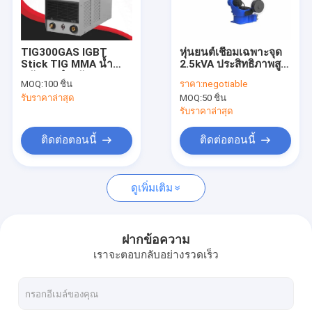
การแสดง VR
เกี่ยวกับเรา
TIG300GAS IGBT
หุ่นยนต์เชื่อมเฉพาะจุด
Stick TIG MMA น้ำ
2.5kVA ประสิทธิภาพสูง
ทัวร์โรงงาน
หนักเบาสำหรับงาน
ทางอุตสาหกรรม ระบบ
MOQ:
100 ชิ้น
ราคา:
negotiable
บัดกรี
อัตโนมัติอัจฉริยะ
รับราคาล่าสุด
MOQ:
50 ชิ้น
ควบคุมคุณภาพ
รับราคาล่าสุด
ติดต่อเรา
ติดต่อตอนนี้
ติดต่อตอนนี้
ขอใบเสนอราคา
ดูเพิ่มเติม
ช่างเชื่อม MIG MMA
ฝากข้อความ
เราจะตอบกลับอย่างรวดเร็ว
ช่างเชื่อม TIG MMA
เครื่องเชื่อม ARC MMA ใช้ในอุตสาหกรรม