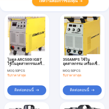
ให้ความต้องการของคุณ
โมดูล ARC500I IGBT
350AMPS ใช้ใน
ใช้ในอุตสาหกรรมเครื่อง
อุตสาหกรรม เครื่องเชื่อม
เชื่อม ARC MMA กระแส
ARC MMA รุ่น Heavy
MOQ:
50PCS
MOQ:
50PCS
ไฟ 500 แอมป์
Duty ARC400G IGBT
รับราคาล่าสุด
รับราคาล่าสุด
ติดต่อตอนนี้
ติดต่อตอนนี้