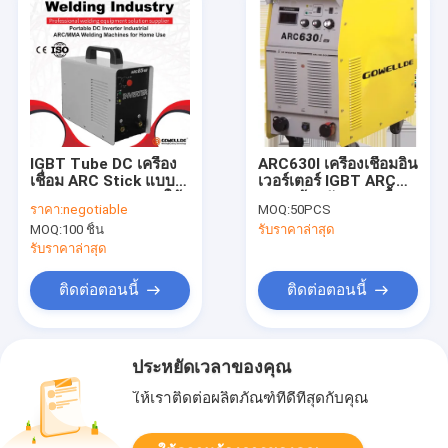
IGBT Tube DC เครื่อง
ARC630I เครื่องเชื่อมอิน
เชื่อม ARC Stick แบบ
เวอร์เตอร์ IGBT ARC
พกพา ARC85 220v ใช้
MMA ป้องกันความชื้น
ราคา:
negotiable
MOQ:
50PCS
ในบ้าน
500 แอมป์
MOQ:
100 ชิ้น
รับราคาล่าสุด
รับราคาล่าสุด
ติดต่อตอนนี้
ติดต่อตอนนี้
ประหยัดเวลาของคุณ
ให้เราติดต่อผลิตภัณฑ์ที่ดีที่สุดกับคุณ