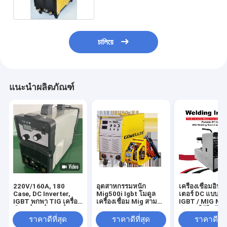
চালিয়ে
แนะนำผลิตภัณฑ์
220V/160A, 180
อุตสาหกรรมหนัก
เครื่องเชื่อมอินเว
Case, DC Inverter,
Mig500i Igbt โมดูล
เตอร์ DC แบบพ
IGBT พกพา TIG เครื่อง
เครื่องเชื่อม Mig สาม
IGBT / MIG MI
มือเครื่องเชื่อมเครื่อง /
เฟส 500 แอมป์
สำหรับใช้ในบ้าน
อุปกรณ์เชื่อม /
ราคาดีที่สุด
ราคาดีที่สุด
ราคาดีที่ส
TIG200I