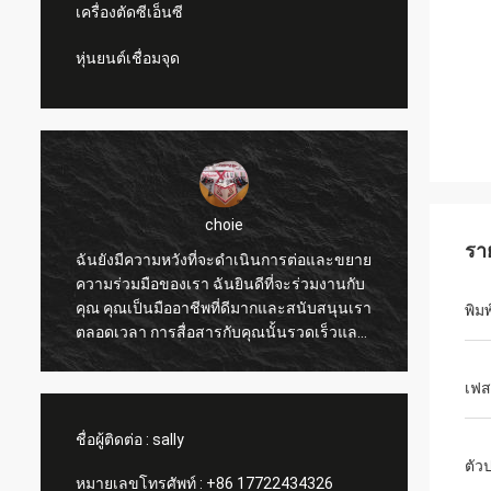
เครื่องตัดซีเอ็นซี
หุ่นยนต์เชื่อมจุด
choie
แดเนียล
รา
ที่จะดำเนินการต่อและขยาย
ฉันยินดีที่จะร่วมมือกับคุณ คุณช่วยเร
 ฉันยินดีที่จะร่วมงานกับ
ปรับปรุงการแก้ปัญหาสำหรับฉันและล
ชีพที่ดีมากและสนับสนุนเรา
ยอื่นๆ ดังนั้นฉันขอขอบคุณคุณจริงๆ 
พิมพ
สารกับคุณนั้นรวดเร็วและ
ราคาสมเหตุสมผลและแข่งขันได้ เรา
ุด
สมัครรับข้อมูลผลิตภัณฑ์ของคุณต่อไ
เฟส
ชื่อผู้ติดต่อ :
sally
ตัว
หมายเลขโทรศัพท์ :
+86 17722434326