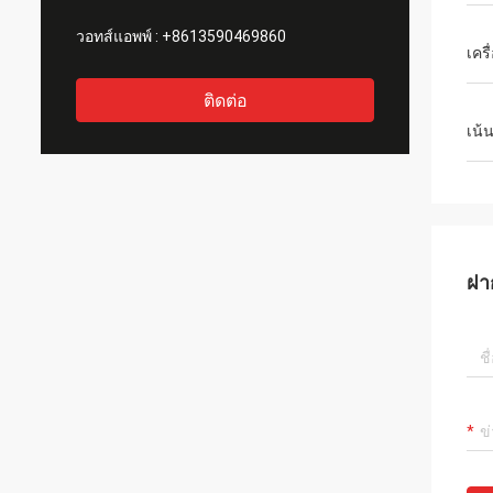
วอทส์แอพพ์ :
+8613590469860
เคร
ติดต่อ
เน้
ฝา