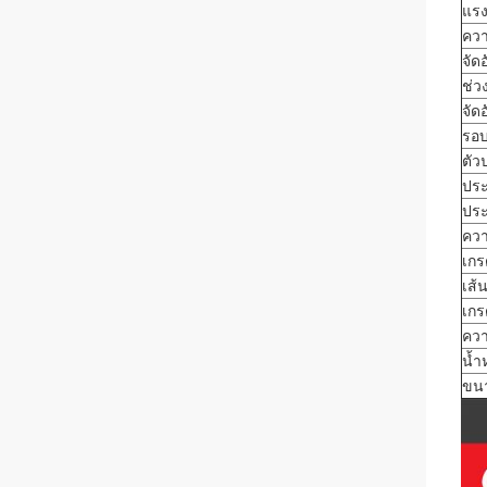
แรง
ความ
จัด
ช่ว
จัด
รอบ
ตัว
ประ
ประ
ควา
เกรด
เส้
เก
ควา
น้ำ
ขนา