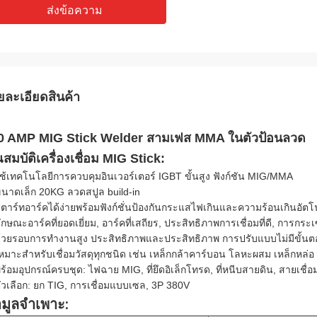
ส่งข้อความ
ยละเอียดสินค้า
0 AMP MIG Stick Welder สามเฟส MMA ในตัวป้อนลวด
สมบัติเครื่องเชื่อม MIG Stick:
ใช้เทคโนโลยีการควบคุมอินเวอร์เตอร์ IGBT ขั้นสูง ฟังก์ชัน MIG/MMA
ขนาดเล็ก 20KG ลวดสปูล build-in
สตาร์ทอาร์คได้ง่ายพร้อมฟังก์ชั่นป้องกันกระแสไฟเกินและความร้อนเกินอัตโน
ลักษณะอาร์คที่ยอดเยี่ยม, อาร์คที่เสถียร, ประสิทธิภาพการเชื่อมที่ดี, การก
ด้วยรอบการทำงานสูง ประสิทธิภาพและประสิทธิภาพ การปรับแบบไม่มีขั้น
เหมาะสำหรับเชื่อมวัสดุทุกชนิด เช่น เหล็กกล้าคาร์บอน โลหะผสม เหล็กหล
พร้อมอุปกรณ์ครบชุด: ไฟฉาย MIG, ที่ยึดอิเล็กโทรด, ที่หนีบสายดิน, สายเชื่อ
ตัวเลือก: ยก TIG, การเชื่อมแบบเซล, 3P 380V
อมูลจำเพาะ: