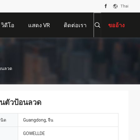
Thai
วิดีโอ
แสดง VR
ติดต่อเรา
ขออ้าง
้อนลวด
นตัวป้อนลวด
เนิด
Guangdong, จีน
GOWELLDE