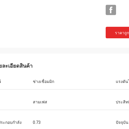
ราคาถูกท
ยละเอียดสินค้า
า
ูกค้ารา
และ
์
ช่างเชื่อมมิก
แรงดัน
จะยังคง
ป
สามเฟส
ประสิท
ประกอบกำลัง
0.73
ปัจจุบัน