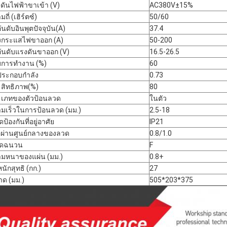
ดันไฟฟ้าขาเข้า (V)
AC380V±15%
ถี่ (เฮิร์ตซ์)
50/60
อันดับอินพุตปัจจุบัน(A)
37.4
งกระแสไฟขาออก (A)
50-200
อันดับแรงดันขาออก (V)
16.5-26.5
การทำงาน (%)
60
ประกอบกำลัง
0.73
สิทธิภาพ(%)
80
เภทของตัวป้อนลวด
ในตัว
มเร็วในการป้อนลวด (มม.)
2.5-18
ป้องกันที่อยู่อาศัย
IP21
นผ่านศูนย์กลางของลวด
0.8/1.0
รดฉนวน
F
มหนาของแผ่น (มม.)
0.8+
หนักสุทธิ (กก.)
27
ด (มม.)
505*203*375