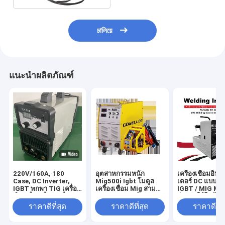
চালিয়ে
แนะนำผลิตภัณฑ์
220V/160A, 180
อุตสาหกรรมหนัก
เครื่องเชื่อมอินเว
Case, DC Inverter,
Mig500i Igbt โมดูล
เตอร์ DC แบบพ
IGBT พกพา TIG เครื่อง
เครื่องเชื่อม Mig สาม
IGBT / MIG MI
มือเครื่องเชื่อมเครื่อง /
เฟส 500 แอมป์
สำหรับใช้ในบ้าน
อุปกรณ์เชื่อม /
ราคาดีที่สุด
ราคาดีที่สุด
ราคาดีที่ส
TIG200I