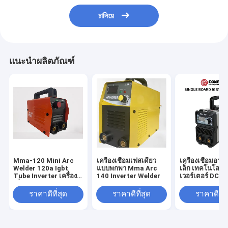
চালিয়ে
แนะนำผลิตภัณฑ์
Mma-120 Mini Arc
เครื่องเชื่อมเฟสเดียว
เครื่องเชื่อมอา
Welder 120a Igbt
แบบพกพา Mma Arc
เล็ก เทคโนโลยี i
Tube Inverter เครื่อง
140 Inverter Welder
เวอร์เตอร์ DC 
เชื่อม Mma
พา mini200 สำห
ในบ้าน เครื่องเชื่
ราคาดีที่สุด
ราคาดีที่สุด
ราคาดีที่ส
มอาร์คขนาดเล็
AC220V