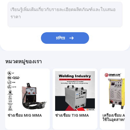
ช่างเชื่อม ARC มือถือ
เครื่องตัดพลาสม่าแบบพกพา
เครื่องเชื่อม TIG MMA แบบพัลส์
চালিয়ে
ช่างเชื่อม ARC มินิ
ช่างเชื่อมใช้ในบ้าน
หมวดหมู่ของเรา
เครื่องเชื่อม MIG แบบพัลส์
อะไหล่ไฟฉาย
หมวกกันน็อคเชื่อมด้วยตนเองมืด
ช่างเชื่อมไฟเบอร์เลเซอร์
ช่างเชื่อม MIG MMA
ช่างเชื่อม TIG MMA
เครื่องเชื่อม A
เครื่องตัดซีเอ็นซี
ใช้ในอุตสาหกร