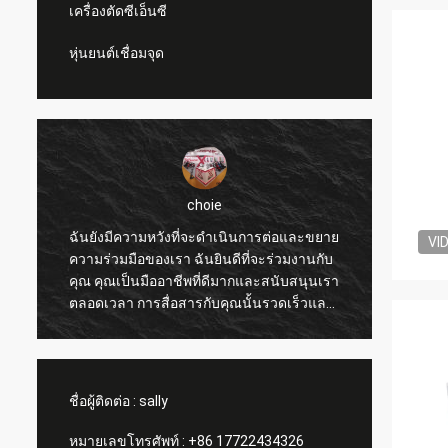
เครื่องตัดซีเอ็นซี
หุ่นยนต์เชื่อมจุด
choie
ฉันยังมีความหวังที่จะดำเนินการต่อและขยาย
ฉันยินด
VI
า
ความร่วมมือของเรา ฉันยินดีที่จะร่วมงานกับ
ปรับปร
คุณ คุณเป็นมืออาชีพที่ดีมากและสนับสนุนเรา
ยอื่นๆ
ง
ตลอดเวลา การสื่อสารกับคุณนั้นรวดเร็วและ
ราคาสม
นี่คือสิ่งที่สำคัญที่สุด
สมัครร
ชื่อผู้ติดต่อ :
sally
หมายเลขโทรศัพท์ :
+86 17722434326