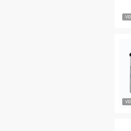
VI
VI