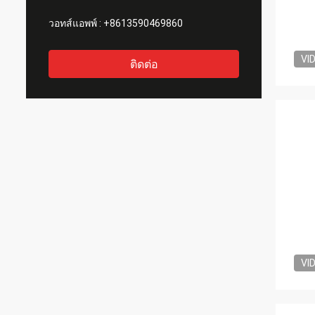
วอทส์แอพพ์ :
+8613590469860
VI
ติดต่อ
VI