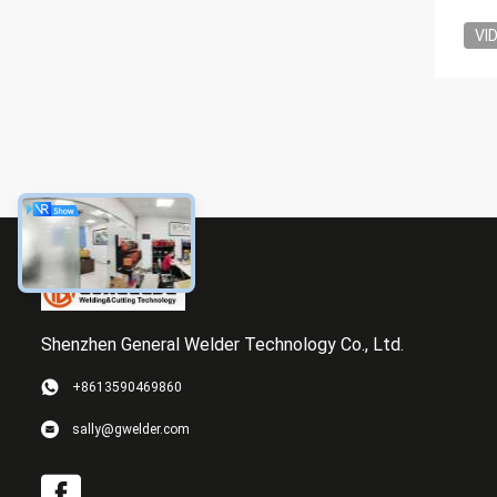
VI
Shenzhen General Welder Technology Co., Ltd.
+8613590469860
sally@gwelder.com